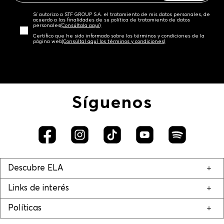
Sí autorizo a STF GROUP S.A. el tratamiento de mis datos personales, de
acuerdo a las finalidades de su política de tratamiento de datos
personales‎
(Consúltala aquí)
Certifico que he sido informado sobre los términos y condiciones de la
página web‎
(Consúltal aquí los términos y condiciones)
Síguenos
Descubre ELA
Links de interés
Políticas