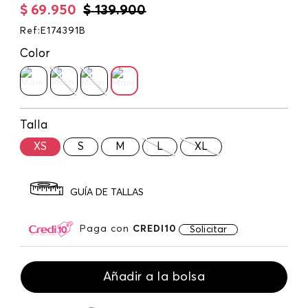
$
69
.
950
$
139
.
900
Ref
:
E174391B
Color
Talla
XS
S
M
L
XL
GUÍA DE TALLAS
Paga con
CREDI10
Solicitar
Añadir a la bolsa