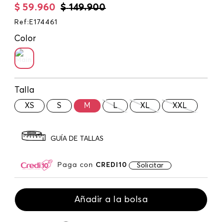
$
59
.
960
$
149
.
900
Ref
:
E174461
Color
Talla
XS
S
M
L
XL
XXL
GUÍA DE TALLAS
Paga con
CREDI10
Solicitar
Añadir a la bolsa