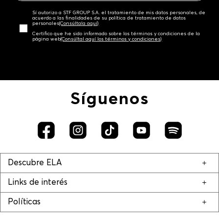
Sí autorizo a STF GROUP S.A. el tratamiento de mis datos personales, de
acuerdo a las finalidades de su política de tratamiento de datos
personales‎
(Consúltala aquí)
Certifico que he sido informado sobre los términos y condiciones de la
página web‎
(Consúltal aquí los términos y condiciones)
Síguenos
Descubre ELA
Links de interés
Políticas