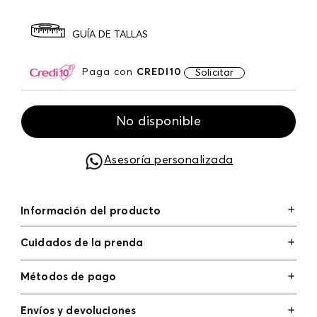
GUÍA DE TALLAS
Paga con
CREDI10
Solicitar
No disponible
Asesoría personalizada
Información del producto
Cuidados de la prenda
Métodos de pago
Tarjetas de crédito: Visa, Dinners, Master Card y
Envíos y devoluciones