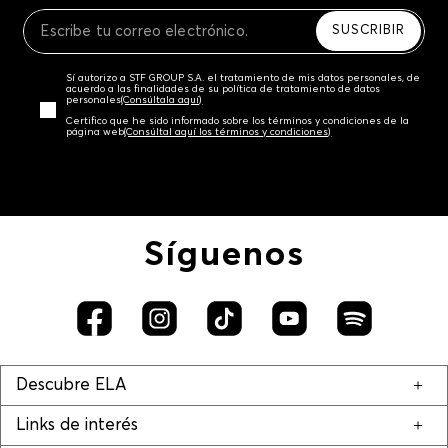
Recuerda que para el trámite del envío deberás
contactarte con un agente de servicio al cliente
SUSCRIBIR
quien te indicará los pasos a seguir y posteriormente
programará la recogida del producto en la dirección
Sí autorizo a STF GROUP S.A. el tratamiento de mis datos personales, de
acordada.
acuerdo a las finalidades de su política de tratamiento de datos
personales‎
(Consúltala aquí)
Certifico que he sido informado sobre los términos y condiciones de la
página web‎
(Consúltal aquí los términos y condiciones)
Síguenos
Descubre ELA
Links de interés