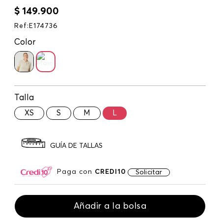
$
149
.
900
Ref
:
E174736
Color
Talla
XS
S
M
L
GUÍA DE TALLAS
Paga con
CREDI10
Solicitar
Añadir a la bolsa