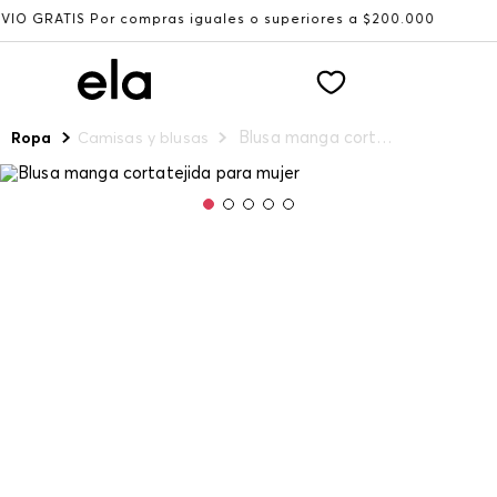
or compras iguales o superiores a $200.000
Recibe: 15%
Blusa manga cortatejida para mujer
Ropa
Camisas y blusas