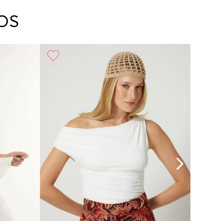
arte con un agente de servicio al cliente quien
cará los pasos a seguir y posteriormente
OS
ará la recogida del producto en la dirección
da.