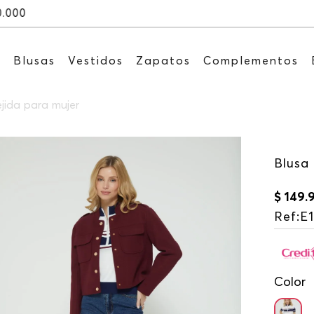
Recibe: 15%OFF suscribiéndote a nues
s
Blusas
Vestidos
Zapatos
Complementos
jida para mujer
Blusa
$
149
.
Ref
:
E
Color