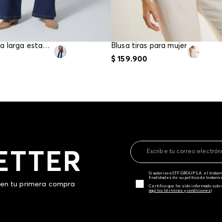
Blusa manga larga estampada para mujer
Blusa tiras para mujer
$
159
.
900
ETTER
Sí autorizo a STF GROUP S.A. el trat
finalidades de su política de tratam
 en tu primera compra
Certifico que he sido informado sobr
aquí los términos y condiciones)