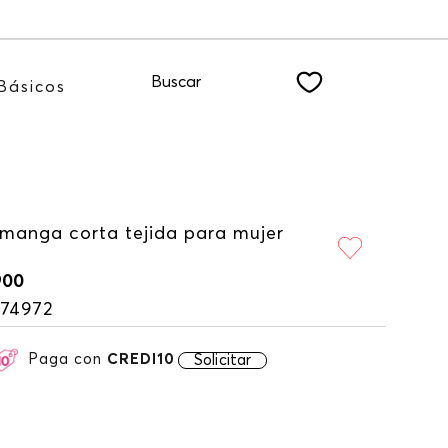
tro NEWSLETTER
Buscar
Básicos
 manga corta tejida para mujer
900
174972
Paga con
CREDI10
Solicitar