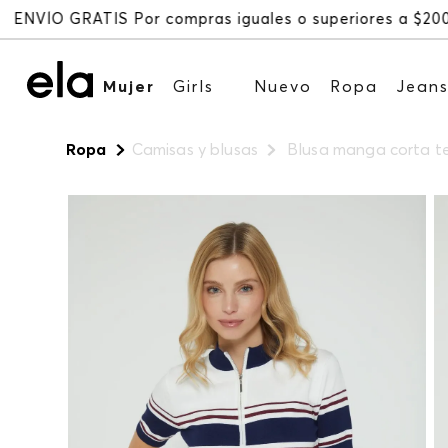
Mujer
Girls
Nuevo
Ropa
Jean
Ropa
Camisas y blusas
Blusa manga corta te