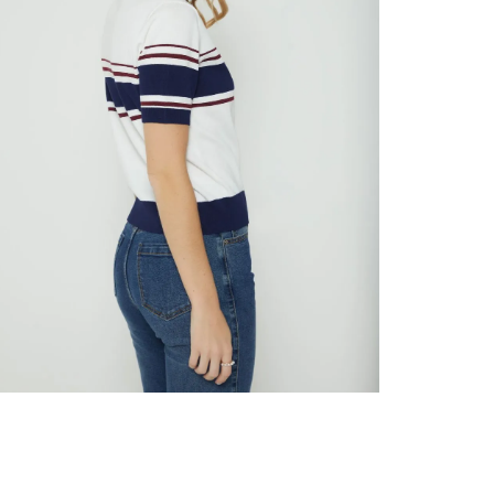
nuestr
N
Otros: 
En cual
tiendas
factura
luego 
(consul
nuestr
N
(15) dí
Devolu
utiliz
pedido 
embarg
adecua
se vea
transpo
del pr
llegas
product
asumido
Recuer