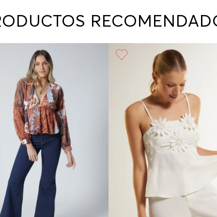
contact
te indi
RODUCTOS RECOMENDAD
program
acorda