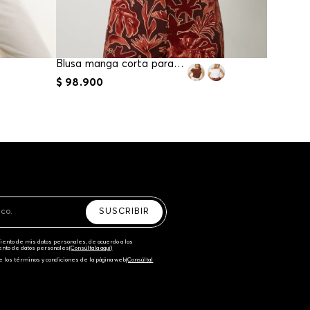
Blusa manga corta para mujer
$
98
.
900
$
89
.
90
SUSCRIBIR
amiento de mis datos personales, de acuerdo a las
iento de datos personales‎
(Consúltala aquí)
e los términos y condiciones de la página web‎
(Consúltal