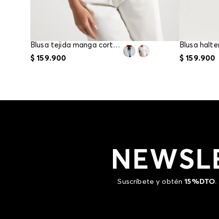
Blusa tejida manga corta para mujer
$
159
.
900
$
159
.
900
NEWSL
Suscríbete y obtén
15%DTO
.