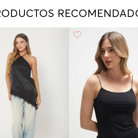
contact
te indi
RODUCTOS RECOMENDAD
program
acorda