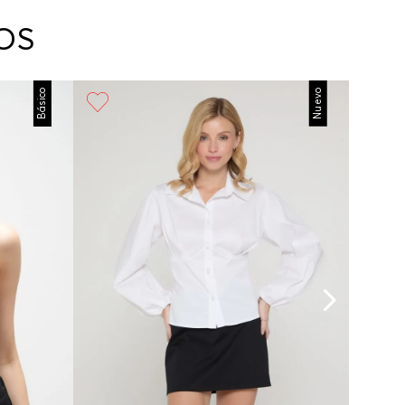
arte con un agente de servicio al cliente quien
cará los pasos a seguir y posteriormente
OS
ará la recogida del producto en la dirección
da.
Básico
Nuevo