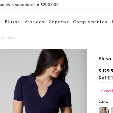
Recibe: 15%OFF suscribiéndote a 
s
Blusas
Vestidos
Zapatos
Complementos
ara mujer
Blusa
$
129
.
Ref
:
E
Color