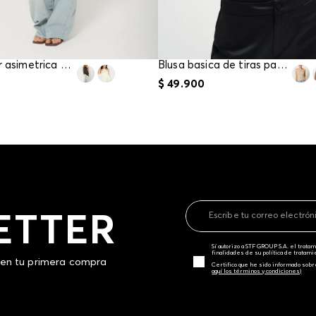
Blusa halter asimetrica para mujer
Blusa basica de tiras para mujer
$
49
.
900
ETTER
Sí autorizo a STF GROUP S.A. el trat
finalidades de su política de tratam
 en tu primera compra
Certifico que he sido informado sobr
aquí los términos y condiciones)