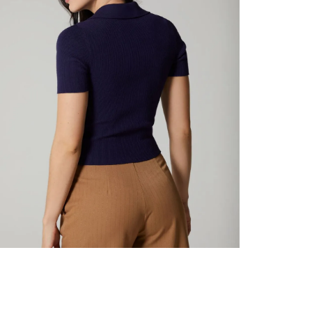
nuestr
N
Otros: 
En cual
tiendas
factura
luego 
(consul
nuestr
N
(15) dí
Devolu
utiliz
pedido 
embarg
adecua
se vea
transpo
del pr
llegas
product
asumido
Recuer