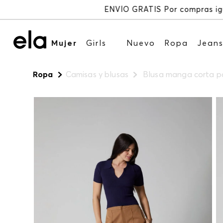
Mujer
Girls
Nuevo
Ropa
Jean
Ropa
Camisas y blusas
Blusa manga corta p