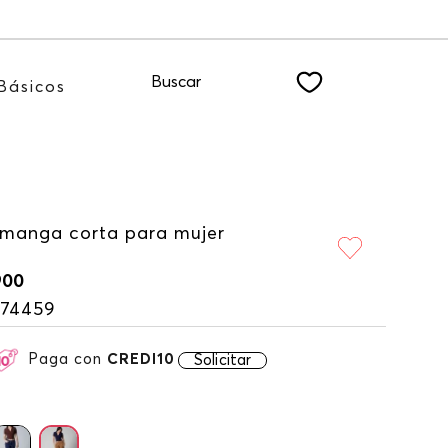
nuestro NEWSLETTER
Buscar
Básicos
 manga corta para mujer
900
174459
Paga con
CREDI10
Solicitar