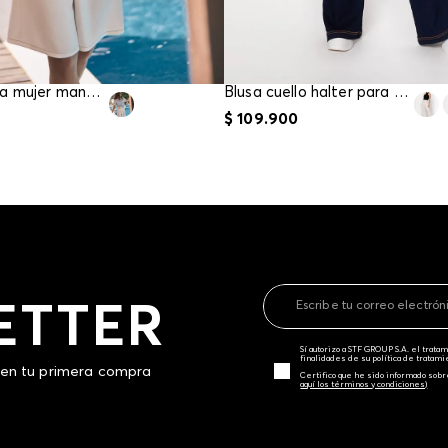
Camisa para mujer manga corta
Blusa cuello halter para mujer
$
109
.
900
ETTER
Sí autorizo a STF GROUP S.A. el trat
finalidades de su política de tratam
 en tu primera compra
Certifico que he sido informado sobr
aquí los términos y condiciones)