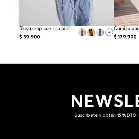
Blusa crop con tira pitillo para mujer
$
39
.
900
$
179
.
900
NEWSL
Suscríbete y obtén
15%DTO
.