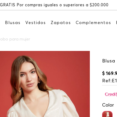
Recibe: 15%OFF suscribiéndo
s
Blusas
Vestidos
Zapatos
Complementos
lobo para mujer
Blusa
$
169
.
Ref
:
E
Color