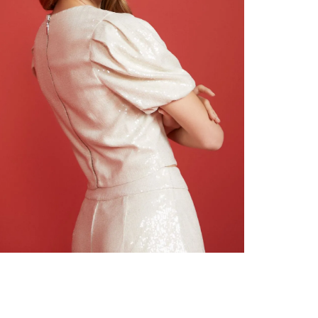
nuestr
N
Otros: 
En cual
tiendas
factura
luego 
(consul
nuestr
(15) dí
Devolu
N
utiliz
pedido 
embarg
adecua
se vea
transpo
del pr
llegas
product
asumido
Recuer