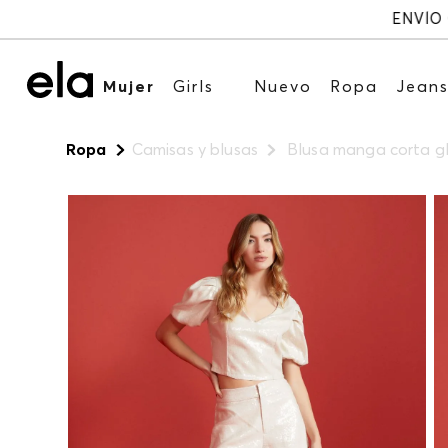
Mujer
Girls
Nuevo
Ropa
Jean
Ropa
Camisas y blusas
Blusa manga corta g