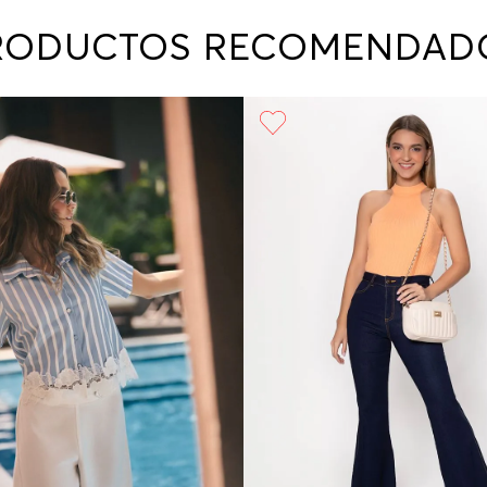
contact
te indi
RODUCTOS RECOMENDAD
program
acorda