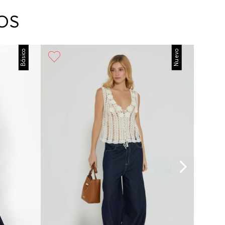
arte con un agente de servicio al cliente quien
cará los pasos a seguir y posteriormente
OS
ará la recogida del producto en la dirección
da.
Básico
Nuevo