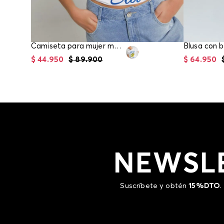
Camiseta para mujer manga corta
$
44
.
950
$
89
.
900
$
64
.
950
NEWSL
Suscríbete y obtén
15%DTO
.