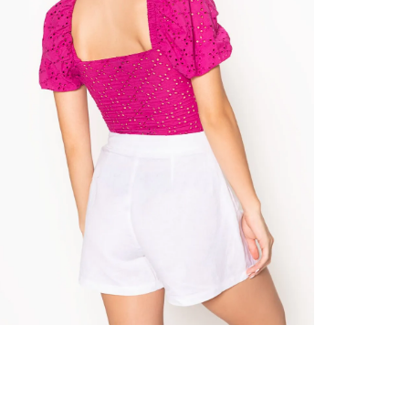
nuestr
Otros: 
En cual
tiendas
factura
luego 
(consul
nuestr
N
(15) dí
Devolu
utiliz
pedido 
embarg
adecua
se vea
transpo
del pr
llegas
product
asumido
Recuer