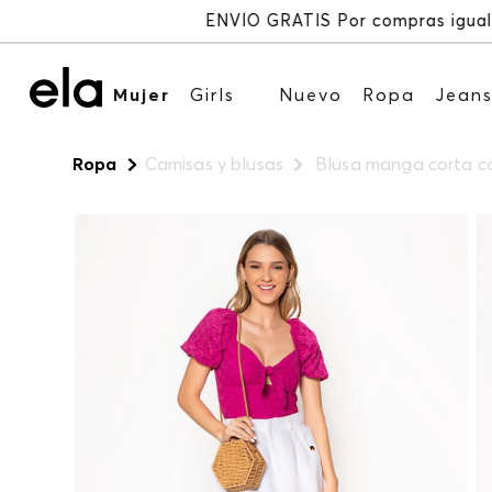
Mujer
Girls
Nuevo
Ropa
Jean
Ropa
Camisas y blusas
Blusa manga corta c