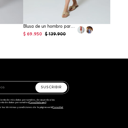
Blusa de un hombro para mujer
$
69
.
950
$
139
.
900
$
69
.
95
SUSCRIBIR
amiento de mis datos personales, de acuerdo a las
iento de datos personales‎
(Consúltala aquí)
e los términos y condiciones de la página web‎
(Consúltal