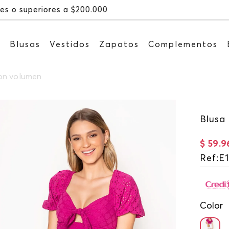
Recibe: 15%OFF suscribiéndote a
s
Blusas
Vestidos
Zapatos
Complementos
on volumen
Blusa
$
59
.
9
Ref
:
E
Color