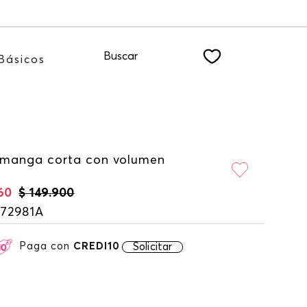
 nuestro NEWSLETTER
Buscar
Básicos
 manga corta con volumen
60
$
149
.
900
172981A
Paga con
CREDI10
Solicitar