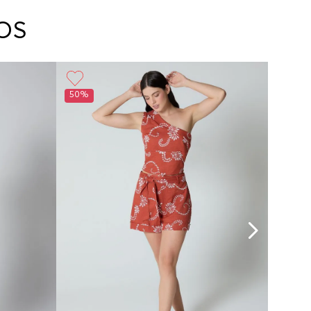
arte con un agente de servicio al cliente quien
cará los pasos a seguir y posteriormente
OS
ará la recogida del producto en la dirección
da.
50%
50%