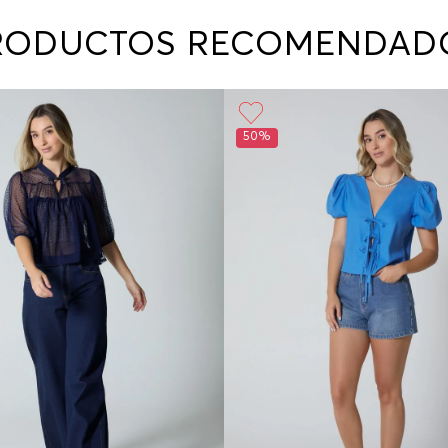
contact
te indi
RODUCTOS RECOMENDAD
program
acorda
50%