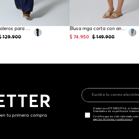
Blusa con boleros para mujer
Blusa mga corta con anudado en frente
$
129
.
900
$
74
.
950
$
149
.
900
ETTER
Sí autorizo a STF GROUP S.A. el trat
finalidades de su política de tratam
 en tu primera compra
Certifico que he sido informado sobr
aquí los términos y condiciones)