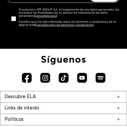
Sí autorizo a STF GROUP S.A. el tratamiento de mis datos personales, de
acuerdo a las finalidades de su política de tratamiento de datos
personales‎
(Consúltala aquí)
Certifico que he sido informado sobre los términos y condiciones de la
página web‎
(Consúltal aquí los términos y condiciones)
Síguenos
Descubre ELA
Links de interés
Políticas