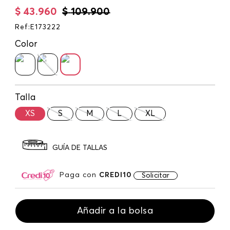
$
43
.
960
$
109
.
900
Ref
:
E173222
Color
Talla
XS
S
M
L
XL
GUÍA DE TALLAS
Paga con
CREDI10
Solicitar
Añadir a la bolsa