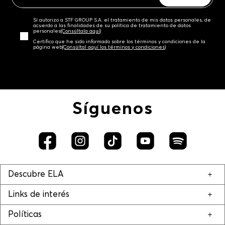
Sí autorizo a STF GROUP S.A. el tratamiento de mis datos personales, de
acuerdo a las finalidades de su política de tratamiento de datos
personales‎
(Consúltala aquí)
Certifico que he sido informado sobre los términos y condiciones de la
página web‎
(Consúltal aquí los términos y condiciones)
Síguenos
Descubre ELA
Links de interés
Políticas