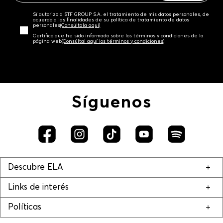
Sí autorizo a STF GROUP S.A. el tratamiento de mis datos personales, de
acuerdo a las finalidades de su política de tratamiento de datos
personales‎
(Consúltala aquí)
Certifico que he sido informado sobre los términos y condiciones de la
página web‎
(Consúltal aquí los términos y condiciones)
Síguenos
Descubre ELA
Links de interés
Políticas