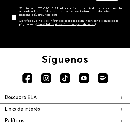
Sí autorizo a STF GROUP S.A. el tratamiento de mis datos personales, de
acuerdo a las finalidades de su política de tratamiento de datos
personales‎
(Consúltala aquí)
Certifico que he sido informado sobre los términos y condiciones de la
página web‎
(Consúltal aquí los términos y condiciones)
Síguenos
Descubre ELA
Links de interés
Políticas