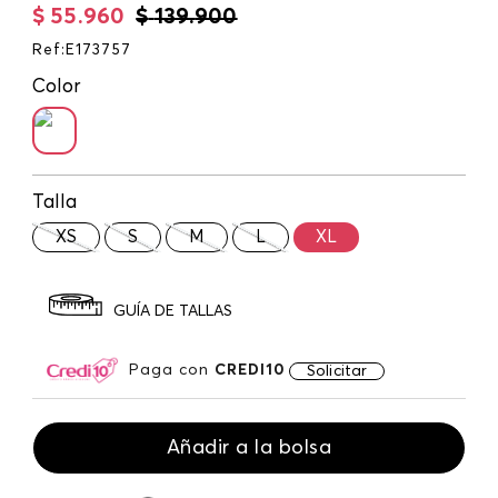
$
55
.
960
$
139
.
900
Ref
:
E173757
Color
Talla
XS
S
M
L
XL
GUÍA DE TALLAS
Paga con
CREDI10
Solicitar
Añadir a la bolsa