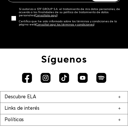
Sí autorizo a STF GROUP S.A. el tratamiento de mis datos personales, de
acuerdo a las finalidades de su política de tratamiento de datos
personales‎
(Consúltala aquí)
Certifico que he sido informado sobre los términos y condiciones de la
página web‎
(Consúltal aquí los términos y condiciones)
Síguenos
Descubre ELA
Links de interés
Políticas