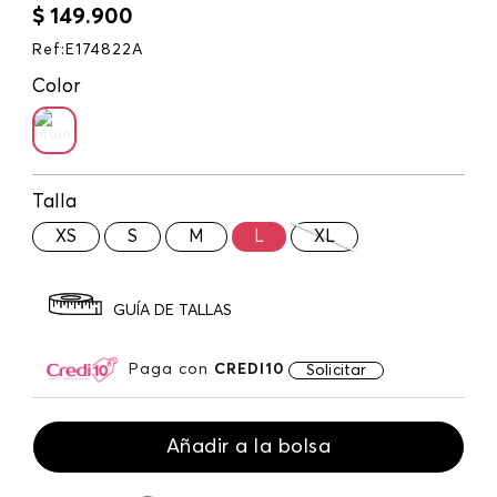
$
149
.
900
Ref
:
E174822A
Color
Talla
XS
S
M
L
XL
GUÍA DE TALLAS
Paga con
CREDI10
Solicitar
Añadir a la bolsa