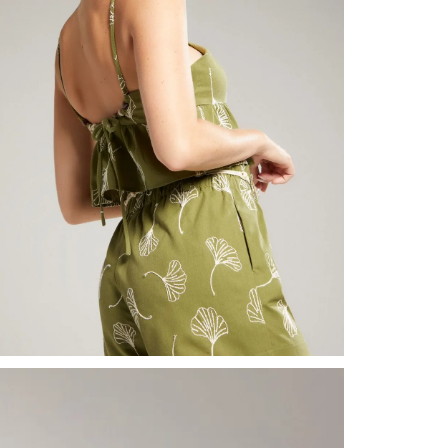
nuestr
Otros: 
En cual
tiendas
factura
luego 
(consul
nuestr
N
(15) dí
Devolu
utiliz
pedido 
embarg
adecua
se vea
transpo
del pr
llegas
product
asumido
Recuer