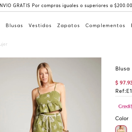
NVÍO GRATIS Por compras iguales o superiores a $200.0
s
Blusas
Vestidos
Zapatos
Complementos
ujer
Blusa 
$
97
.
9
Ref
:
E
Color