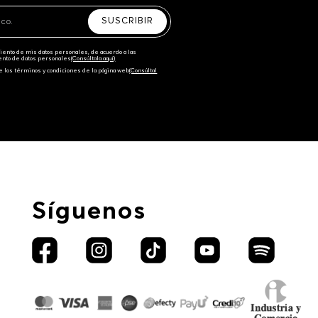
SUSCRIBIR
amiento de mis datos personales, de acuerdo a las
iento de datos personales‎
(Consúltala aquí)
e los términos y condiciones de la página web‎
(Consúltal
Síguenos