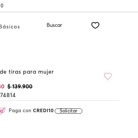
00
Buscar
Básicos
de tiras para mujer
30
$
139
.
900
174814
Paga con
CREDI10
Solicitar