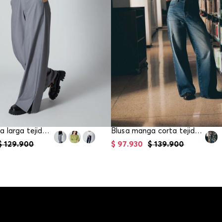
Blusa manga larga tejida para mujer
Blusa manga corta tejida para mujer
$
129
.
900
$
97
.
930
$
139
.
900