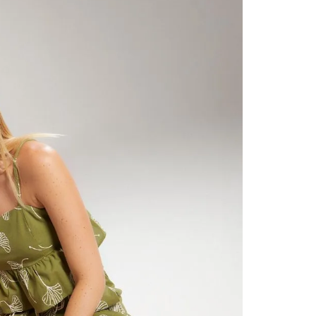
contact
te indi
program
acorda