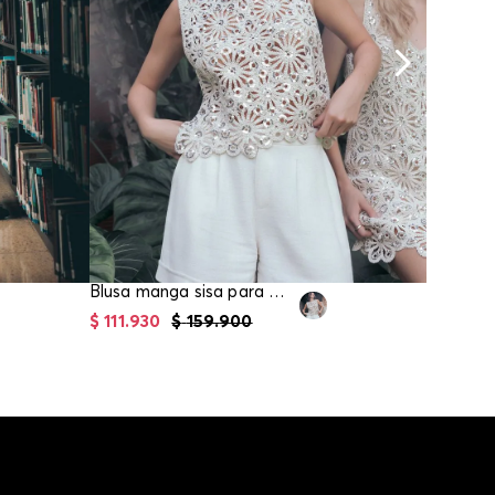
Blusa manga sisa para mujer
$
111
.
930
$
159
.
900
$
90
.
93