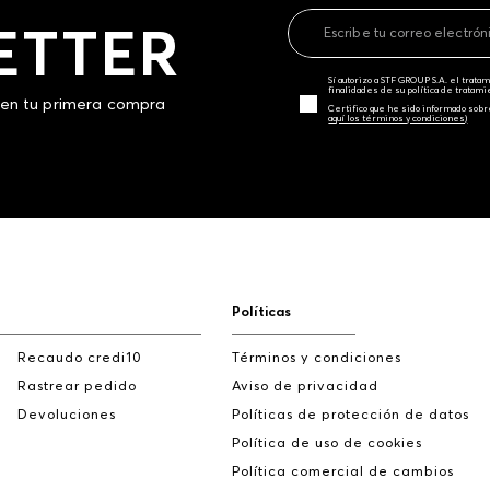
ETTER
Sí autorizo a STF GROUP S.A. el trat
finalidades de su política de tratam
 en tu primera compra
Certifico que he sido informado sobr
aquí los términos y condiciones)
Políticas
Recaudo credi10
Términos y condiciones
Rastrear pedido
Aviso de privacidad
Devoluciones
Políticas de protección de datos
Política de uso de cookies
Política comercial de cambios