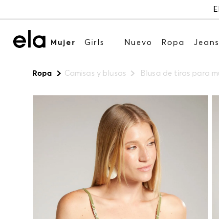
E
Mujer
Girls
Nuevo
Ropa
Jean
Ropa
Camisas y blusas
Blusa de tiras para m