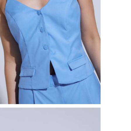
nuestr
Otros: 
En cual
tiendas
factura
luego 
(consul
nuestr
N
(15) dí
Devolu
utiliz
pedido 
embarg
adecua
se vea
transpo
del pr
llegas
product
asumido
Recuer