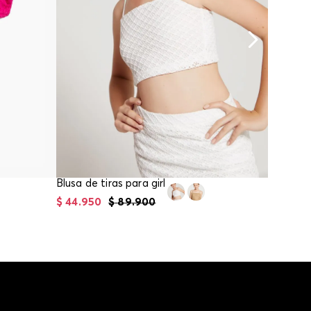
Blusa de tiras para girl
$
44
.
950
$
89
.
900
$
44
.
95