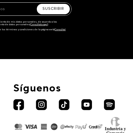
SUSCRIBIR
amiento de mis datos personales, de acuerdo a las
iento de datos personales‎
(Consúltala aquí)
e los términos y condiciones de la página web‎
(Consúltal
Síguenos