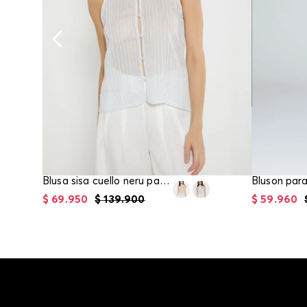
Blusa sisa cuello neru para mujer
$
69
.
950
$
139
.
900
$
59
.
960