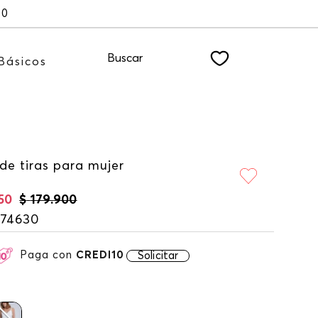
00
Buscar
Básicos
de tiras para mujer
50
$
179
.
900
174630
Paga con
CREDI10
Solicitar