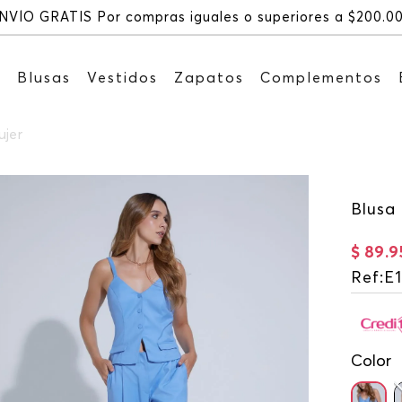
NVÍO GRATIS Por compras iguales o superiores a $200.0
s
Blusas
Vestidos
Zapatos
Complementos
ujer
Blusa 
$
89
.
9
Ref
:
E
Color