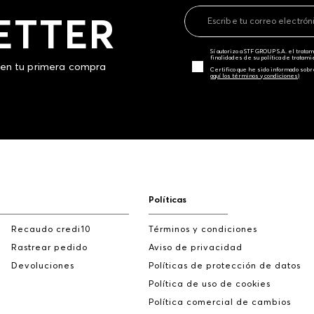
ETTER
Sí autorizo a STF GROUP S.A. el trat
finalidades de su política de tratam
 en tu primera compra
Certifico que he sido informado sobr
aquí los términos y condiciones)
Políticas
Recaudo credi10
Términos y condiciones
Rastrear pedido
Aviso de privacidad
Devoluciones
Políticas de protección de datos
Política de uso de cookies
Política comercial de cambios