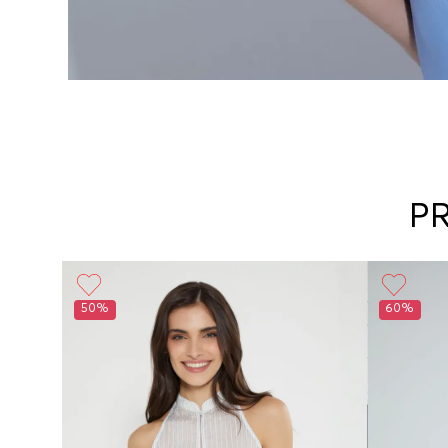
P
50%
60%