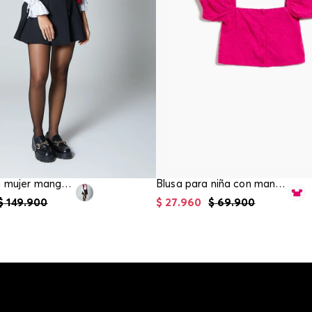
Bluson para mujer manga larga
Blusa para niña con mangas globo
$
149
.
900
$
27
.
960
$
69
.
900