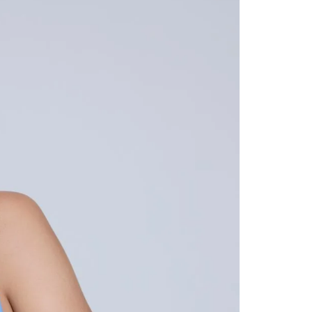
contact
te indi
program
acorda