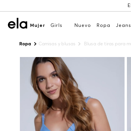
E
Mujer
Girls
Nuevo
Ropa
Jean
Ropa
Camisas y blusas
Blusa de tiras para m