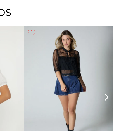
arte con un agente de servicio al cliente quien
cará los pasos a seguir y posteriormente
OS
ará la recogida del producto en la dirección
da.