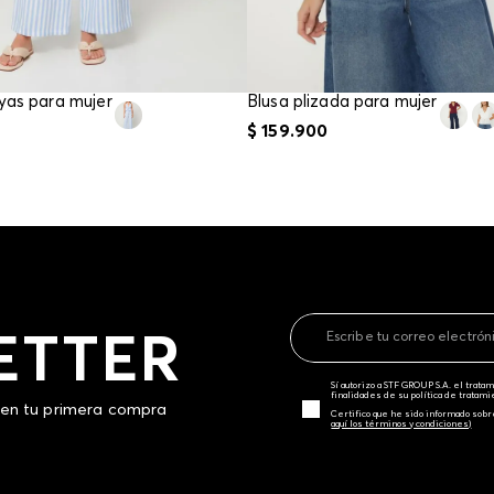
yas para mujer
Blusa plizada para mujer
$
159
.
900
ETTER
Sí autorizo a STF GROUP S.A. el trat
finalidades de su política de tratam
 en tu primera compra
Certifico que he sido informado sobr
aquí los términos y condiciones)