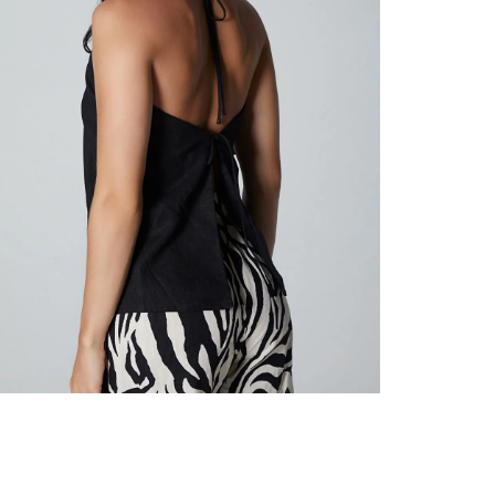
nuestr
Otros: 
En cual
tiendas
factura
luego 
(consul
nuestr
(15) dí
Devolu
utiliz
pedido 
embarg
adecua
se vea
transpo
del pr
llegas
product
asumido
Recuer