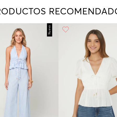
contact
te indi
RODUCTOS RECOMENDAD
program
acorda
Nuevo