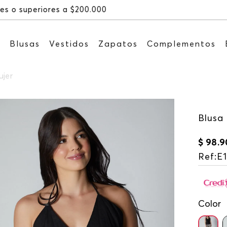
Recibe: 15%OFF suscribiéndote a 
s
Blusas
Vestidos
Zapatos
Complementos
ujer
Blusa 
$
98
.
9
Ref
:
E1
Color