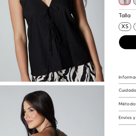
Talla
XS
Informa
Blusa de
Cuidado
mujer l
rayón/r
Método
Tarjeta
Envíos y
Americ
Cambi
Tarjeta