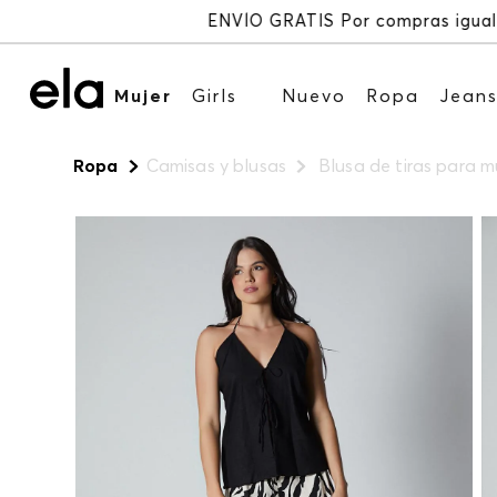
Mujer
Girls
Nuevo
Ropa
Jean
Ropa
Camisas y blusas
Blusa de tiras para m