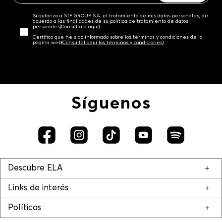
Sí autorizo a STF GROUP S.A. el tratamiento de mis datos personales, de
acuerdo a las finalidades de su política de tratamiento de datos
personales‎
(Consúltala aquí)
Certifico que he sido informado sobre los términos y condiciones de la
página web‎
(Consúltal aquí los términos y condiciones)
Síguenos
Descubre ELA
Links de interés
Políticas