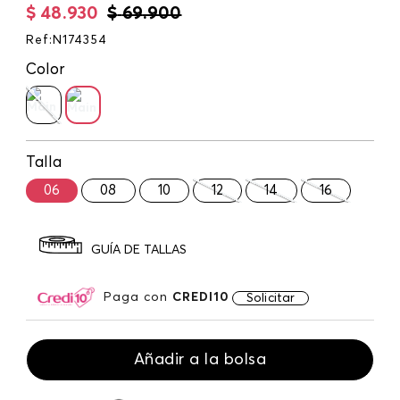
$
48
.
930
$
69
.
900
Ref
:
N174354
Color
Talla
06
08
10
12
14
16
GUÍA DE TALLAS
Paga con
CREDI10
Solicitar
Añadir a la bolsa