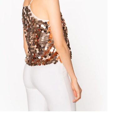
nuestr
Otros: 
En cual
tiendas
factura
luego 
(consul
nuestr
(15) dí
Devolu
N
utiliz
pedido 
embarg
adecua
se vea
transpo
del pr
llegas
product
asumido
Recuer