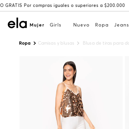
Mujer
Girls
Nuevo
Ropa
Jean
Ropa
Camisas y blusas
Blusa de tiras para 