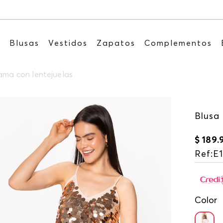
Recibe: 15%OFF suscribiéndote a nuestr
s
Blusas
Vestidos
Zapatos
Complementos
dama con lentejuelas
Blusa 
$
189
.
Ref
:
E
Color