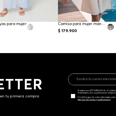
yas para mujer
Camisa para mujer manga corta
$
179
.
900
ETTER
Sí autorizo a STF GROUP S.A. el trat
finalidades de su política de tratam
 en tu primera compra
Certifico que he sido informado sobr
aquí los términos y condiciones)