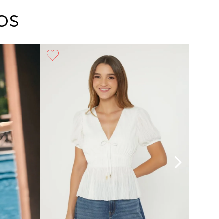
arte con un agente de servicio al cliente quien
cará los pasos a seguir y posteriormente
OS
ará la recogida del producto en la dirección
da.