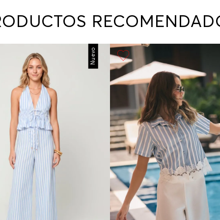
contact
te indi
RODUCTOS RECOMENDAD
program
acorda
Nuevo