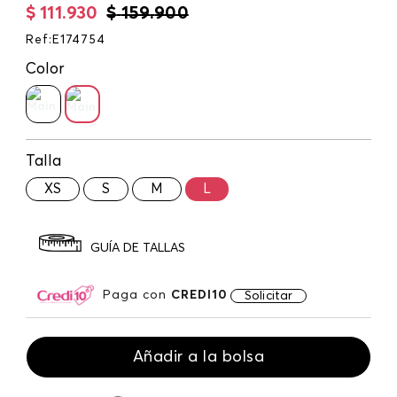
$
111
.
930
$
159
.
900
Ref
:
E174754
Color
Talla
XS
S
M
L
GUÍA DE TALLAS
Paga con
CREDI10
Solicitar
Añadir a la bolsa