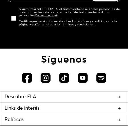
Sí autorizo a STF GROUP S.A. el tratamiento de mis datos personales, de
acuerdo a las finalidades de su política de tratamiento de datos
personales‎
(Consúltala aquí)
Certifico que he sido informado sobre los términos y condiciones de la
página web‎
(Consúltal aquí los términos y condiciones)
Síguenos
Descubre ELA
Links de interés
Políticas