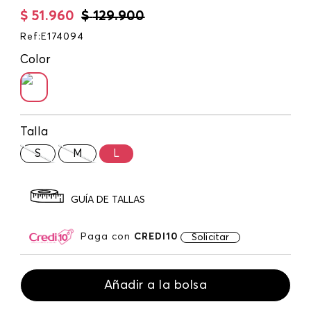
$
51
.
960
$
129
.
900
Ref
:
E174094
Color
Talla
S
M
L
GUÍA DE TALLAS
Paga con
CREDI10
Solicitar
Añadir a la bolsa