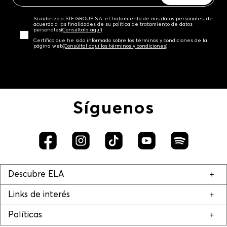
Sí autorizo a STF GROUP S.A. el tratamiento de mis datos personales, de
acuerdo a las finalidades de su política de tratamiento de datos
personales‎
(Consúltala aquí)
Certifico que he sido informado sobre los términos y condiciones de la
página web‎
(Consúltal aquí los términos y condiciones)
Síguenos
Descubre ELA
Links de interés
Políticas