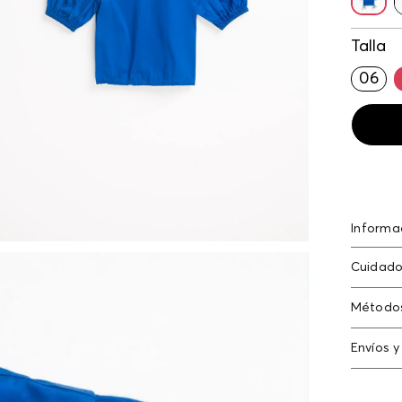
Talla
06
Informa
Algodón
Cuidado
algodón
elastan
Lavar a 
Método
no planc
Tarjeta
Envíos y
Americ
N
Cambi
Tarjeta