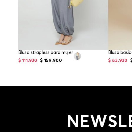
Blusa strapless para mujer
$
111
.
930
$
159
.
900
$
83
.
930
NEWSL