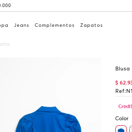
Recibe: 15%OFF suscribiéndote a nuestro NE
opa
Jeans
Complementos
Zapatos
corta
Blusa
$
62
.
9
Ref
:
N
Color