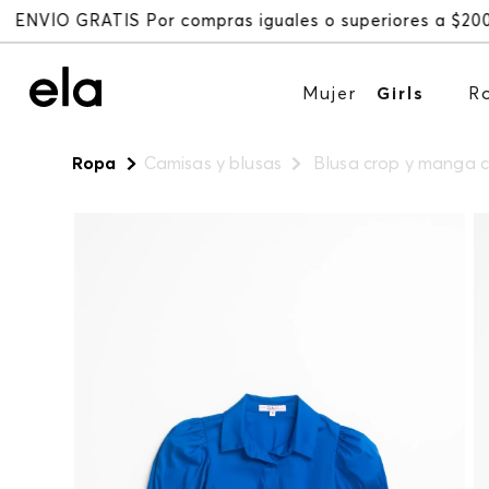
Mujer
Girls
R
Ropa
Camisas y blusas
Blusa crop y manga 