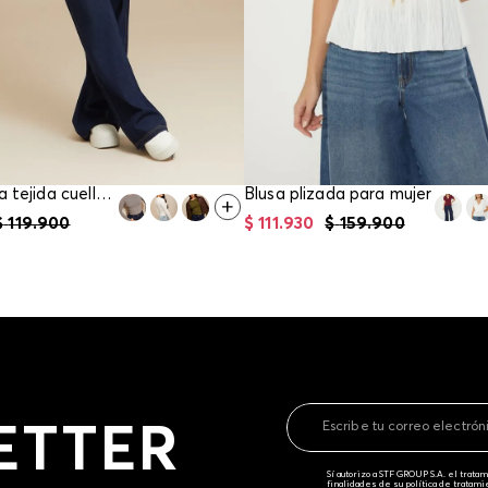
Blusa basica tejida cuello redondo para mujer
Blusa plizada para mujer
$
119
.
900
$
111
.
930
$
159
.
900
ETTER
Sí autorizo a STF GROUP S.A. el trat
finalidades de su política de tratam