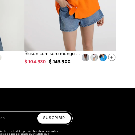
Bluson camisero manga tres cuartos para mujer
$
104
.
930
$
149
.
900
$
111
.
93
SUSCRIBIR
amiento de mis datos personales, de acuerdo a las
iento de datos personales‎
(Consúltala aquí)