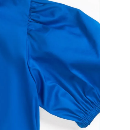
nuestr
Otros: 
En cual
tiendas
factura
luego 
(consul
nuestr
N
(15) dí
Devolu
utiliz
pedido 
embarg
adecua
se vea
transpo
del pr
llegas
product
asumido
Recuer