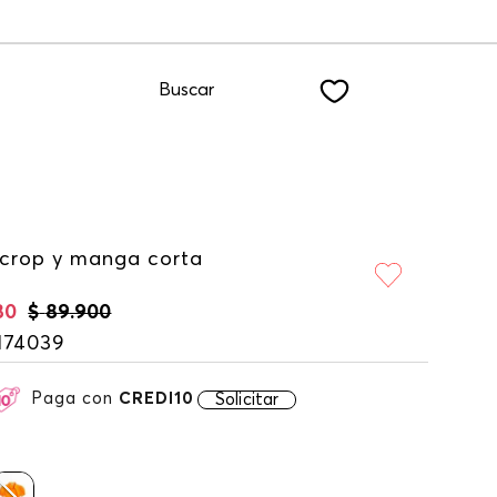
WSLETTER
Buscar
 crop y manga corta
30
$
89
.
900
174039
Paga con
CREDI10
Solicitar