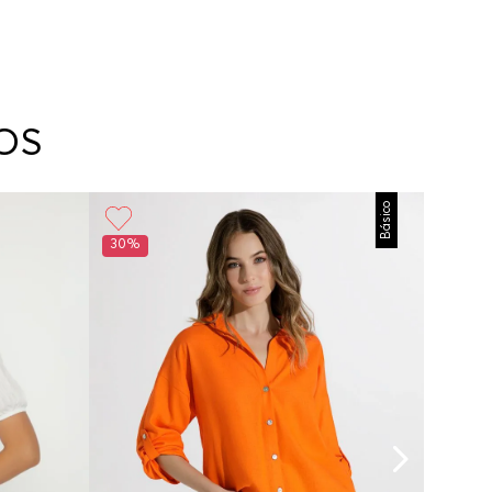
OS
Básico
30%
30%