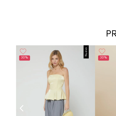
P
Nuevo
30%
30%