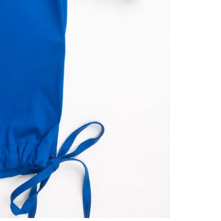
contact
te indi
program
acorda