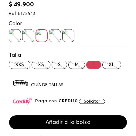
$
49
.
900
Ref
:
E172913
Color
Talla
XXS
XS
S
M
L
XL
GUÍA DE TALLAS
Paga con
CREDI10
Solicitar
Añadir a la bolsa