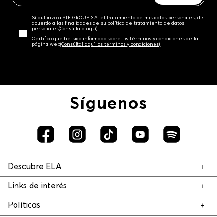
Sí autorizo a STF GROUP S.A. el tratamiento de mis datos personales, de
acuerdo a las finalidades de su política de tratamiento de datos
personales‎
(Consúltala aquí)
Certifico que he sido informado sobre los términos y condiciones de la
página web‎
(Consúltal aquí los términos y condiciones)
Síguenos
Descubre ELA
Links de interés
Políticas