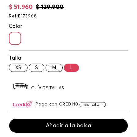
$
51
.
960
$
129
.
900
Ref
:
E173968
Color
Talla
XS
S
M
L
GUÍA DE TALLAS
Paga con
CREDI10
Solicitar
Añadir a la bolsa