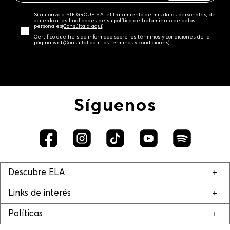
Sí autorizo a STF GROUP S.A. el tratamiento de mis datos personales, de
acuerdo a las finalidades de su política de tratamiento de datos
personales‎
(Consúltala aquí)
Certifico que he sido informado sobre los términos y condiciones de la
página web‎
(Consúltal aquí los términos y condiciones)
Síguenos
Descubre ELA
Links de interés
Políticas