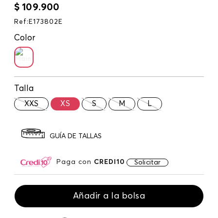
$
109
.
900
Ref
:
E173802E
Color
Talla
XXS
XS
S
M
L
GUÍA DE TALLAS
Paga con
CREDI10
Solicitar
Añadir a la bolsa