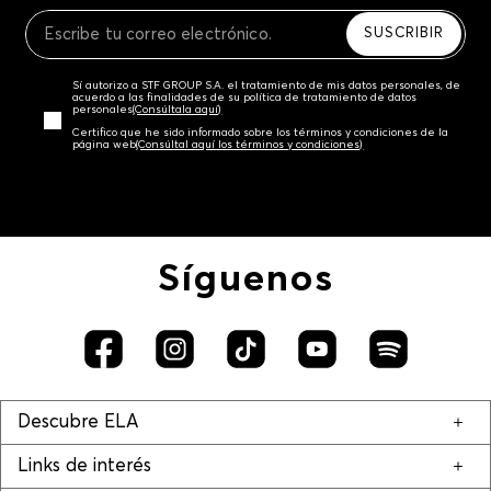
Recuerda que para el trámite del envío deberás
contactarte con un agente de servicio al cliente
SUSCRIBIR
quien te indicará los pasos a seguir y posteriormente
programará la recogida del producto en la dirección
Sí autorizo a STF GROUP S.A. el tratamiento de mis datos personales, de
acordada.
acuerdo a las finalidades de su política de tratamiento de datos
personales‎
(Consúltala aquí)
Certifico que he sido informado sobre los términos y condiciones de la
página web‎
(Consúltal aquí los términos y condiciones)
Síguenos
Descubre ELA
Links de interés