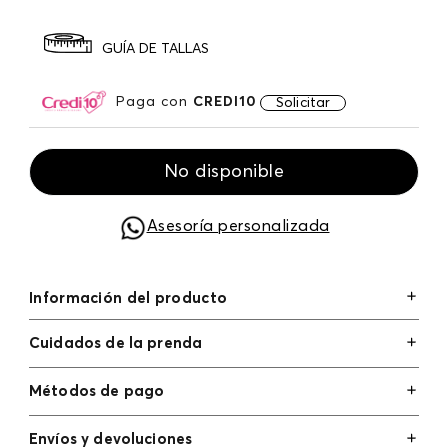
GUÍA DE TALLAS
Paga con
CREDI10
Solicitar
No disponible
Asesoría personalizada
Información del producto
Cuidados de la prenda
Métodos de pago
Tarjetas de crédito: Visa, Dinners, Master Card y
Envíos y devoluciones