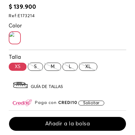
$
139
.
900
Ref
:
E173214
Color
Talla
XS
S
M
L
XL
GUÍA DE TALLAS
Paga con
CREDI10
Solicitar
Añadir a la bolsa