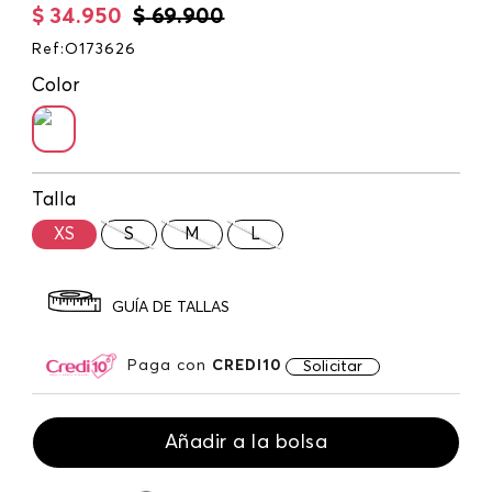
$
34
.
950
$
69
.
900
Ref
:
O173626
Color
Talla
XS
S
M
L
GUÍA DE TALLAS
Paga con
CREDI10
Solicitar
Añadir a la bolsa