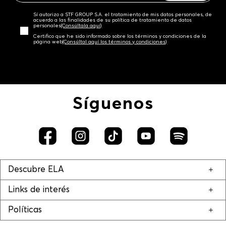
Sí autorizo a STF GROUP S.A. el tratamiento de mis datos personales, de
acuerdo a las finalidades de su política de tratamiento de datos
personales‎
(Consúltala aquí)
Certifico que he sido informado sobre los términos y condiciones de la
página web‎
(Consúltal aquí los términos y condiciones)
Síguenos
Descubre ELA
Links de interés
Políticas