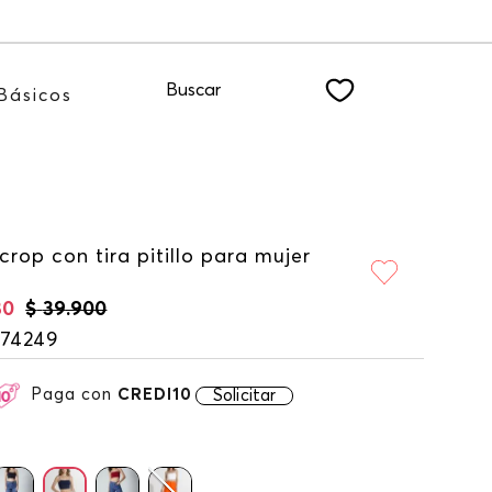
R
Buscar
Básicos
crop con tira pitillo para mujer
30
$
39
.
900
174249
Paga con
CREDI10
Solicitar