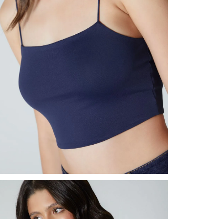
nuestr
Otros: 
En cual
tiendas
factura
luego 
(consul
nuestr
(15) dí
Devolu
utiliz
pedido 
embarg
adecua
se vea
transpo
del pr
llegas
product
asumido
Recuer