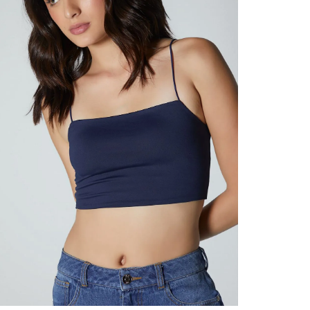
contact
te indi
program
acorda