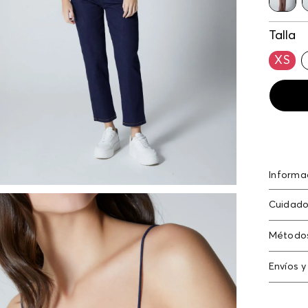
Talla
XS
Informa
Blusa cr
Cuidado
elastan
elastan
Método
Tarjeta
Envíos y
Americ
Cambi
Tarjeta