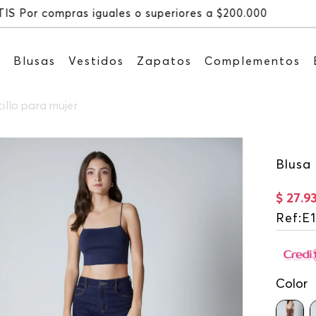
Recibe: 15%OFF suscribiéndote a nuestro NEWSLETTE
s
Blusas
Vestidos
Zapatos
Complementos
tillo para mujer
Blusa 
$
27
.
9
Ref
:
E
Color