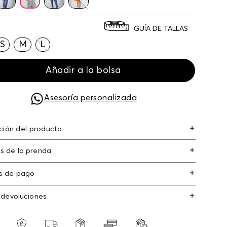
GUÍA DE TALLAS
S
M
L
Añadir a la bolsa
Asesoría personalizada
ción del producto
op con tira pitillo para mujer poliamida 90%
s de la prenda
o 10% 90.00% poliamida/polyamide10.00%
o/elastane
s de pago
s de crédito: Visa, Dinners, Master Card y
 devoluciones
an Express.
os
: Si deseas hacer el cambio de alguno de
s débito: Maestro, Electron.