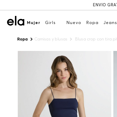
Mujer
Girls
Nuevo
Ropa
Jean
Ropa
Camisas y blusas
Blusa crop con tira pi