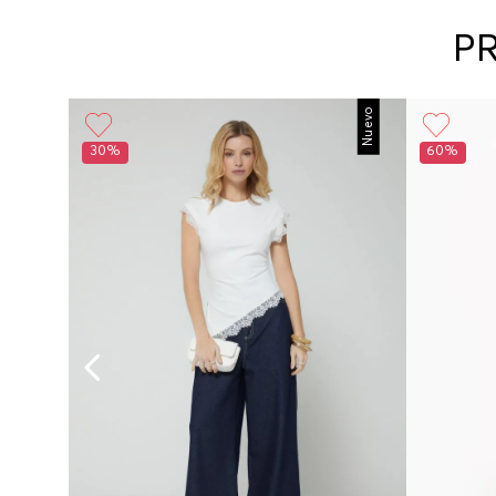
P
Nuevo
30%
60%