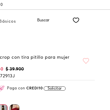
00
Buscar
Básicos
crop con tira pitillo para mujer
60
$
39
.
900
172913J
Paga con
CREDI10
Solicitar