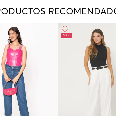
contact
te indi
RODUCTOS RECOMENDAD
program
acorda
60%