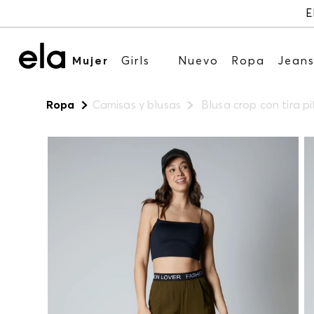
E
Mujer
Girls
Nuevo
Ropa
Jean
Ropa
Camisas y blusas
Blusa crop con tira pi