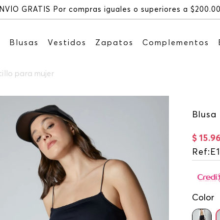
NVÍO GRATIS Por compras iguales o superiores a $200.0
s
Blusas
Vestidos
Zapatos
Complementos
tillo para mujer
Blusa 
$
15
.
9
Ref
:
E
Color