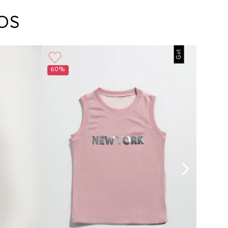
arte con un agente de servicio al cliente quien
cará los pasos a seguir y posteriormente
OS
ará la recogida del producto en la dirección
da.
Girl
60%
60%