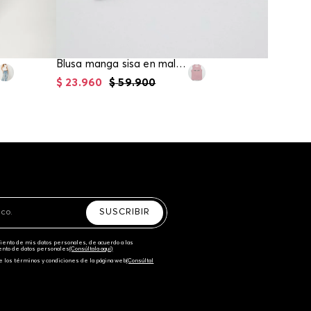
Blusa manga sisa en malla para niña
$
23
.
960
$
59
.
900
$
71
.
96
SUSCRIBIR
amiento de mis datos personales, de acuerdo a las
iento de datos personales‎
(Consúltala aquí)
e los términos y condiciones de la página web‎
(Consúltal