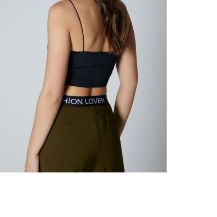
nuestr
Otros: 
En cual
tiendas
factura
luego 
(consul
nuestr
(15) dí
Devolu
utiliz
pedido 
embarg
adecua
se vea
transpo
del pr
llegas
product
asumido
Recuer