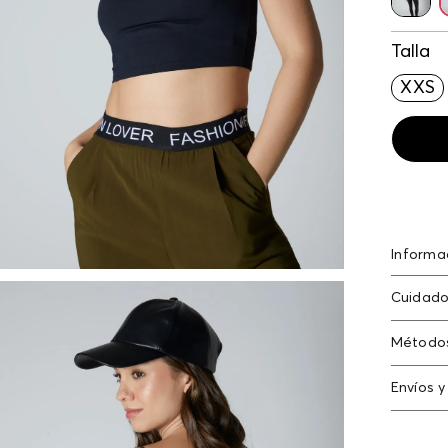
Talla
XXS
Informa
Blusa cr
Cuidado
elastan
elastan
Método
Tarjeta
Envíos y
Americ
Cambi
Tarjeta