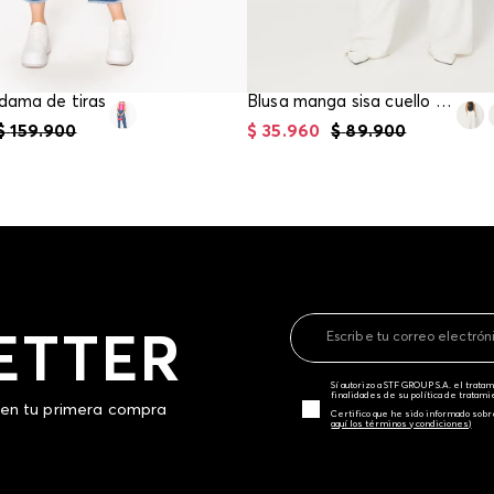
 dama de tiras
Blusa manga sisa cuello alto
$
159
.
900
$
35
.
960
$
89
.
900
ETTER
Sí autorizo a STF GROUP S.A. el trat
finalidades de su política de tratam
 en tu primera compra
Certifico que he sido informado sobr
aquí los términos y condiciones)