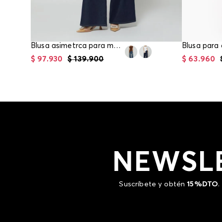
Blusa asimetrca para mujer
Blusa para
$
97
.
930
$
139
.
900
$
63
.
960
NEWSL
Suscríbete y obtén
15%DTO
.