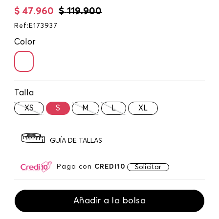
$
47
.
960
$
119
.
900
Ref
:
E173937
Color
Talla
XS
S
M
L
XL
GUÍA DE TALLAS
Paga con
CREDI10
Solicitar
Añadir a la bolsa