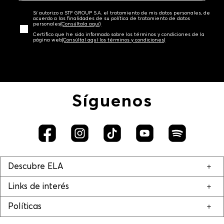
Sí autorizo a STF GROUP S.A. el tratamiento de mis datos personales, de
acuerdo a las finalidades de su política de tratamiento de datos
personales‎
(Consúltala aquí)
Certifico que he sido informado sobre los términos y condiciones de la
página web‎
(Consúltal aquí los términos y condiciones)
Síguenos
Descubre ELA
Links de interés
Políticas