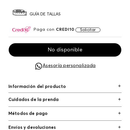
GUÍA DE TALLAS
Paga con
CREDI10
Solicitar
No disponible
Asesoría personalizada
Información del producto
Cuidados de la prenda
Métodos de pago
Tarjetas de crédito: Visa, Dinners, Master Card y
Envíos y devoluciones