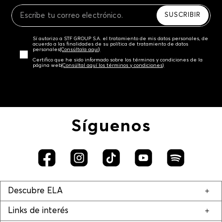
Recuerda que para el trámite del envío deberás
contactarte con un agente de servicio al cliente
SUSCRIBIR
quien te indicará los pasos a seguir y posteriormente
programará la recogida del producto en la dirección
Sí autorizo a STF GROUP S.A. el tratamiento de mis datos personales, de
acordada.
acuerdo a las finalidades de su política de tratamiento de datos
personales‎
(Consúltala aquí)
Certifico que he sido informado sobre los términos y condiciones de la
página web‎
(Consúltal aquí los términos y condiciones)
Síguenos
Descubre ELA
Links de interés