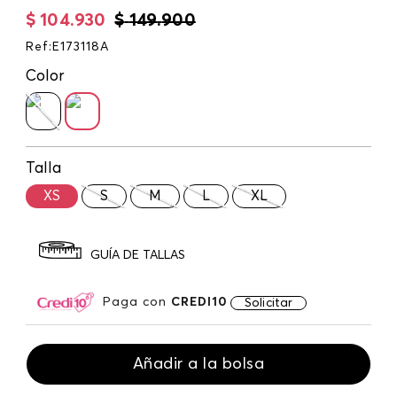
$
104
.
930
$
149
.
900
Ref
:
E173118A
Color
Talla
XS
S
M
L
XL
GUÍA DE TALLAS
Paga con
CREDI10
Solicitar
Añadir a la bolsa