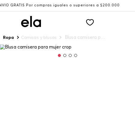
S Por compras iguales o superiores a $200.000
Recibe: 1
Blusa camisera para mujer crop
Ropa
Camisas y blusas