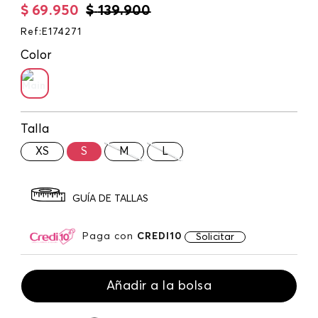
$
69
.
950
$
139
.
900
Ref
:
E174271
Color
Talla
XS
S
M
L
GUÍA DE TALLAS
Paga con
CREDI10
Solicitar
Añadir a la bolsa