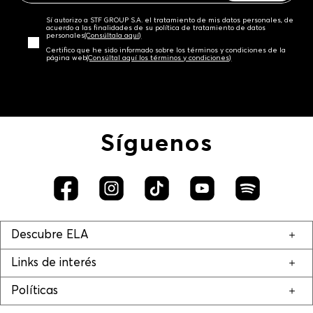
Sí autorizo a STF GROUP S.A. el tratamiento de mis datos personales, de
acuerdo a las finalidades de su política de tratamiento de datos
personales‎
(Consúltala aquí)
Certifico que he sido informado sobre los términos y condiciones de la
página web‎
(Consúltal aquí los términos y condiciones)
Síguenos
Descubre ELA
Links de interés
Políticas