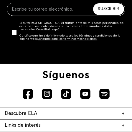
Recuerda que para el trámite del envío deberás
contactarte con un agente de servicio al cliente
SUSCRIBIR
quien te indicará los pasos a seguir y posteriormente
programará la recogida del producto en la dirección
Sí autorizo a STF GROUP S.A. el tratamiento de mis datos personales, de
acordada.
acuerdo a las finalidades de su política de tratamiento de datos
personales‎
(Consúltala aquí)
Certifico que he sido informado sobre los términos y condiciones de la
página web‎
(Consúltal aquí los términos y condiciones)
Síguenos
Descubre ELA
Links de interés