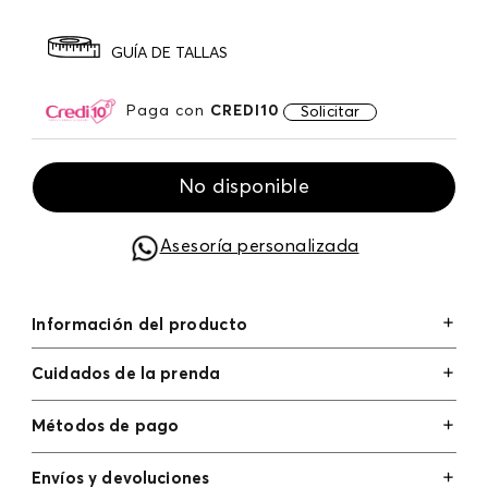
GUÍA DE TALLAS
Paga con
CREDI10
Solicitar
No disponible
Asesoría personalizada
Información del producto
Cuidados de la prenda
Métodos de pago
Tarjetas de crédito: Visa, Dinners, Master Card y
Envíos y devoluciones