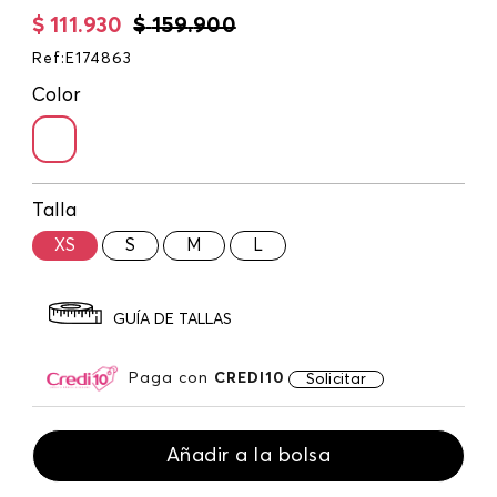
$
111
.
930
$
159
.
900
Ref
:
E174863
Color
Talla
XS
S
M
L
GUÍA DE TALLAS
Paga con
CREDI10
Solicitar
Añadir a la bolsa