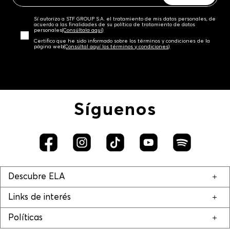
Sí autorizo a STF GROUP S.A. el tratamiento de mis datos personales, de
acuerdo a las finalidades de su política de tratamiento de datos
personales‎
(Consúltala aquí)
Certifico que he sido informado sobre los términos y condiciones de la
página web‎
(Consúltal aquí los términos y condiciones)
Síguenos
Descubre ELA
Links de interés
Políticas