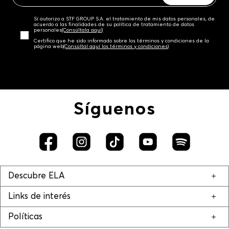
Sí autorizo a STF GROUP S.A. el tratamiento de mis datos personales, de
acuerdo a las finalidades de su política de tratamiento de datos
personales‎
(Consúltala aquí)
Certifico que he sido informado sobre los términos y condiciones de la
página web‎
(Consúltal aquí los términos y condiciones)
Síguenos
Descubre ELA
Links de interés
Políticas