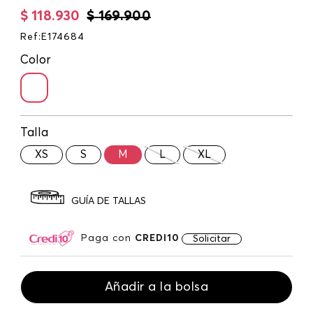
$
118
.
930
$
169
.
900
Ref
:
E174684
Color
Talla
XS
S
M
L
XL
GUÍA DE TALLAS
Paga con
CREDI10
Solicitar
Añadir a la bolsa