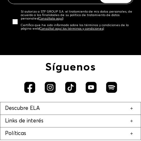
Sí autorizo a STF GROUP S.A. el tratamiento de mis datos personales, de
acuerdo a las finalidades de su política de tratamiento de datos
personales‎
(Consúltala aquí)
Certifico que he sido informado sobre los términos y condiciones de la
página web‎
(Consúltal aquí los términos y condiciones)
Síguenos
Descubre ELA
Links de interés
Políticas