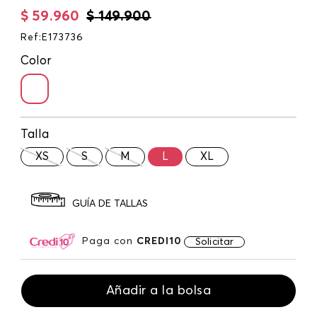
$
59
.
960
$
149
.
900
Ref
:
E173736
Color
Talla
XS
S
M
L
XL
GUÍA DE TALLAS
Paga con
CREDI10
Solicitar
Añadir a la bolsa