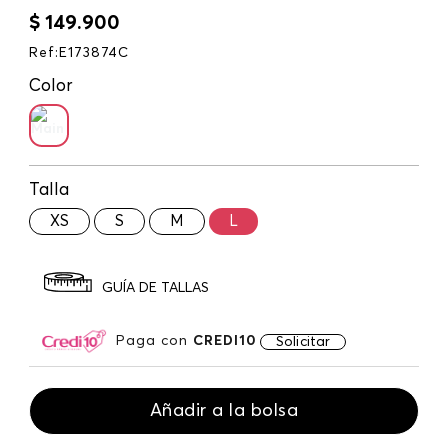
$
149
.
900
Ref
:
E173874C
Color
Talla
XS
S
M
L
GUÍA DE TALLAS
Paga con
CREDI10
Solicitar
Añadir a la bolsa