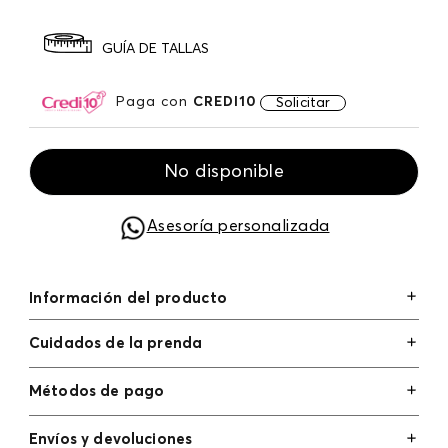
GUÍA DE TALLAS
Paga con
CREDI10
Solicitar
No disponible
Asesoría personalizada
Información del producto
Cuidados de la prenda
Métodos de pago
Tarjetas de crédito: Visa, Dinners, Master Card y
Envíos y devoluciones