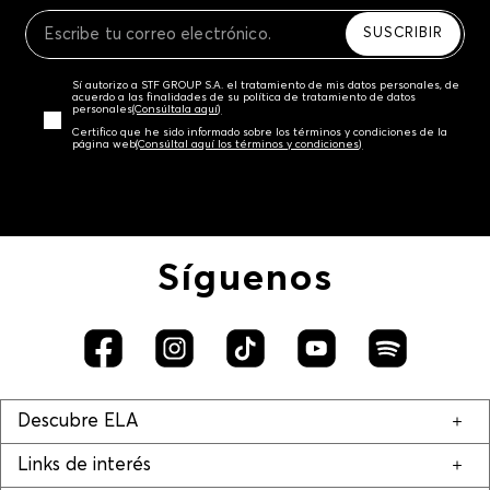
Recuerda que para el trámite del envío deberás
contactarte con un agente de servicio al cliente
SUSCRIBIR
quien te indicará los pasos a seguir y posteriormente
programará la recogida del producto en la dirección
Sí autorizo a STF GROUP S.A. el tratamiento de mis datos personales, de
acordada.
acuerdo a las finalidades de su política de tratamiento de datos
personales‎
(Consúltala aquí)
Certifico que he sido informado sobre los términos y condiciones de la
página web‎
(Consúltal aquí los términos y condiciones)
Síguenos
Descubre ELA
Links de interés