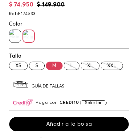
$
74
.
950
$
149
.
900
Ref
:
E174533
Color
Talla
XS
S
M
L
XL
XXL
GUÍA DE TALLAS
Paga con
CREDI10
Solicitar
Añadir a la bolsa