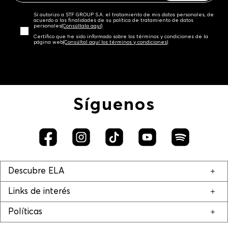
Sí autorizo a STF GROUP S.A. el tratamiento de mis datos personales, de
acuerdo a las finalidades de su política de tratamiento de datos
personales‎
(Consúltala aquí)
Certifico que he sido informado sobre los términos y condiciones de la
página web‎
(Consúltal aquí los términos y condiciones)
Síguenos
Descubre ELA
Links de interés
Políticas