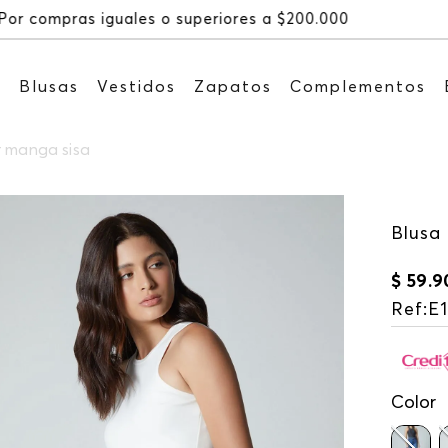
Recibe: 15%OFF suscribiénd
s
Blusas
Vestidos
Zapatos
Complementos
r manga sisa
Blusa
$
59
.
9
Ref
:
E1
Color