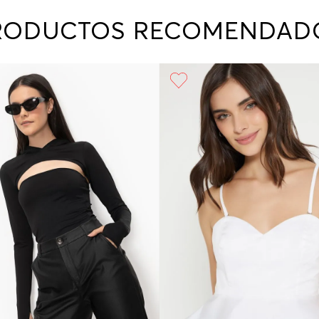
contact
te indi
RODUCTOS RECOMENDAD
program
acorda