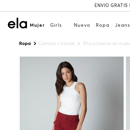
Mujer
Girls
Nuevo
Ropa
Jean
Ropa
Camisas y blusas
Blusa basica de muje