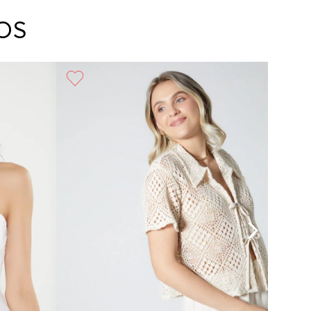
arte con un agente de servicio al cliente quien
cará los pasos a seguir y posteriormente
OS
ará la recogida del producto en la dirección
da.