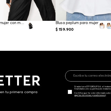
Blusa para mujer con manguito manga larg
Blusa peplum para mujer
$
159
.
900
ETTER
Sí autorizo a STF GROUP S.A. el trat
finalidades de su política de tratam
 en tu primera compra
Certifico que he sido informado sobr
aquí los términos y condiciones)