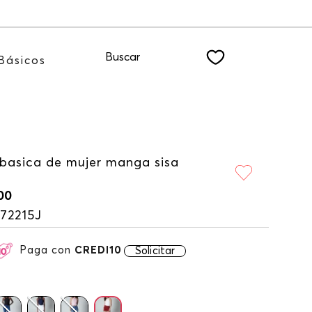
ote a nuestro NEWSLETTER
Buscar
Básicos
 basica de mujer manga sisa
00
72215J
Paga con
CREDI10
Solicitar