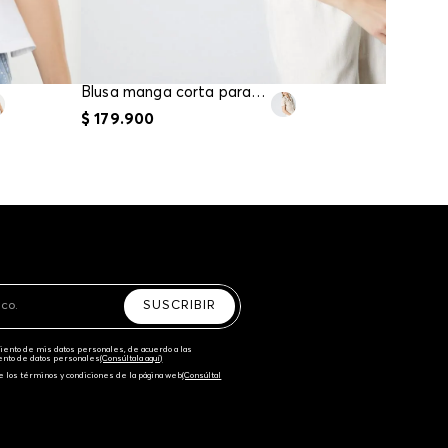
Blusa manga corta para mujer
$
179
.
900
$
89
.
90
SUSCRIBIR
amiento de mis datos personales, de acuerdo a las
iento de datos personales‎
(Consúltala aquí)
e los términos y condiciones de la página web‎
(Consúltal