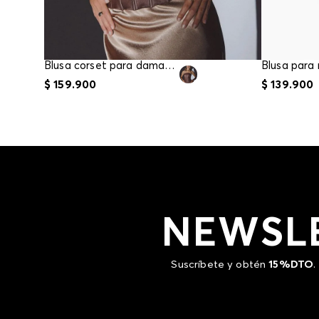
Blusa corset para dama strapless
$
159
.
900
$
139
.
900
NEWSL
Suscríbete y obtén
15%DTO
.