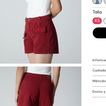
Talla
XS
Informa
Blusa b
Cuidado
5% pol
poliami
Método
Tarjeta
Envíos y
Americ
Cambi
Tarjeta