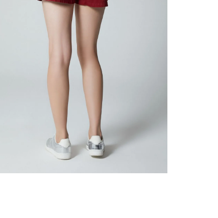
nuestr
Otros: 
En cual
tiendas
factura
luego 
(consul
nuestr
(15) dí
Devolu
utiliz
pedido 
embarg
adecua
se vea
transpo
del pr
llegas
product
asumido
Recuer