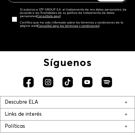
Sí autorizo a STF GROUP S.A. el tratamiento de mis datos personales, de
acuerdo a las finalidades de su política de tratamiento de datos
personales‎
(Consúltala aquí)
Certifico que he sido informado sobre los términos y condiciones de la
página web‎
(Consúltal aquí los términos y condiciones)
Síguenos
Descubre ELA
Links de interés
Políticas