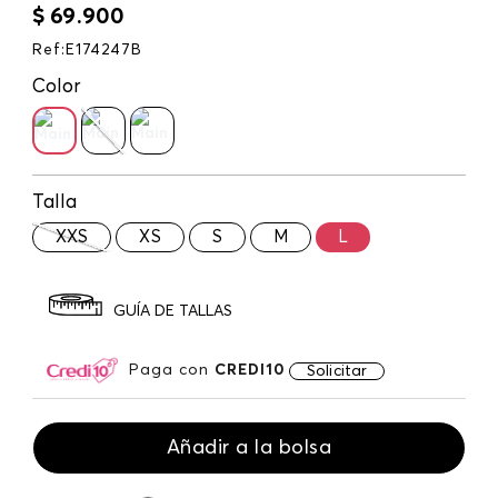
$
69
.
900
Ref
:
E174247B
Color
Talla
XXS
XS
S
M
L
GUÍA DE TALLAS
Paga con
CREDI10
Solicitar
Añadir a la bolsa