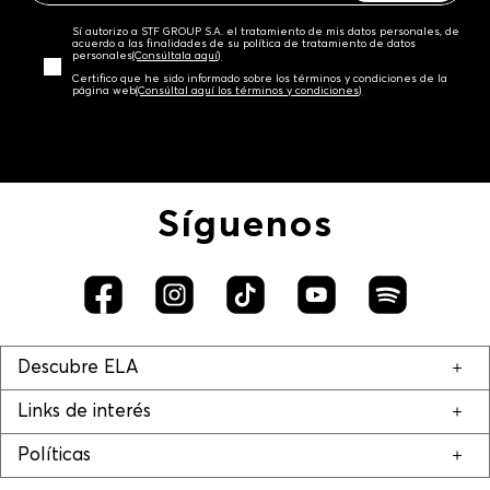
Sí autorizo a STF GROUP S.A. el tratamiento de mis datos personales, de
acuerdo a las finalidades de su política de tratamiento de datos
personales‎
(Consúltala aquí)
Certifico que he sido informado sobre los términos y condiciones de la
página web‎
(Consúltal aquí los términos y condiciones)
Síguenos
Descubre ELA
Links de interés
Políticas