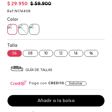
$
29
.
950
$
59
.
900
Ref
:
N174408
Color
Talla
06
08
10
12
14
16
GUÍA DE TALLAS
Paga con
CREDI10
Solicitar
Añadir a la bolsa