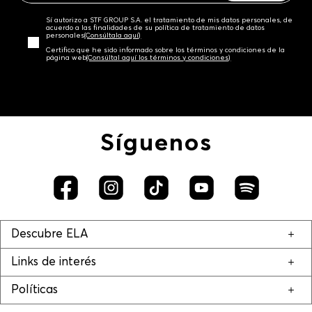
Sí autorizo a STF GROUP S.A. el tratamiento de mis datos personales, de
acuerdo a las finalidades de su política de tratamiento de datos
personales‎
(Consúltala aquí)
Certifico que he sido informado sobre los términos y condiciones de la
página web‎
(Consúltal aquí los términos y condiciones)
Síguenos
Descubre ELA
Links de interés
Políticas