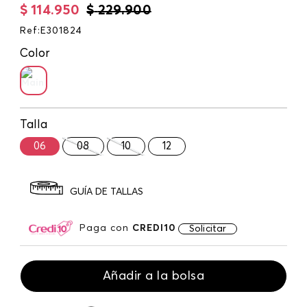
$
114
.
950
$
229
.
900
Ref
:
E301824
Color
Talla
06
08
10
12
GUÍA DE TALLAS
Paga con
CREDI10
Solicitar
Añadir a la bolsa