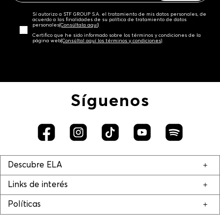
Sí autorizo a STF GROUP S.A. el tratamiento de mis datos personales, de
acuerdo a las finalidades de su política de tratamiento de datos
personales‎
(Consúltala aquí)
Certifico que he sido informado sobre los términos y condiciones de la
página web‎
(Consúltal aquí los términos y condiciones)
Síguenos
Descubre ELA
Links de interés
Políticas