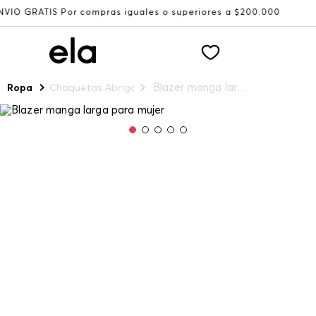
S Por compras iguales o superiores a $200.000
Recibe: 1
Blazer manga larga para mujer
Ropa
Chaquetas Abrigos y Chalecos