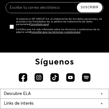
Recuerda que para el trámite del envío deberás
contactarte con un agente de servicio al cliente
SUSCRIBIR
quien te indicará los pasos a seguir y posteriormente
programará la recogida del producto en la dirección
Sí autorizo a STF GROUP S.A. el tratamiento de mis datos personales, de
acordada.
acuerdo a las finalidades de su política de tratamiento de datos
personales‎
(Consúltala aquí)
Certifico que he sido informado sobre los términos y condiciones de la
página web‎
(Consúltal aquí los términos y condiciones)
Síguenos
Descubre ELA
Links de interés