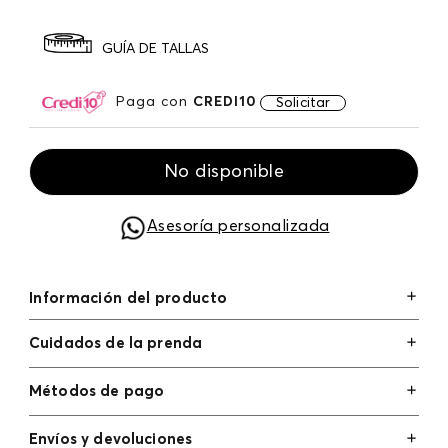
GUÍA DE TALLAS
Paga con
CREDI10
Solicitar
No disponible
Asesoría personalizada
Información del producto
Cuidados de la prenda
Métodos de pago
Tarjetas de crédito: Visa, Dinners, Master Card y
Envíos y devoluciones