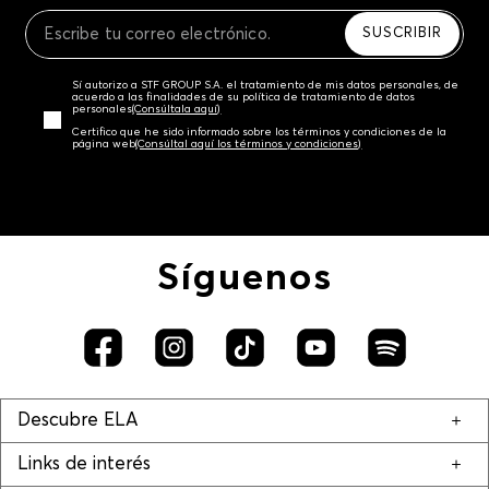
Recuerda que para el trámite del envío deberás
contactarte con un agente de servicio al cliente
SUSCRIBIR
quien te indicará los pasos a seguir y posteriormente
programará la recogida del producto en la dirección
Sí autorizo a STF GROUP S.A. el tratamiento de mis datos personales, de
acordada.
acuerdo a las finalidades de su política de tratamiento de datos
personales‎
(Consúltala aquí)
Certifico que he sido informado sobre los términos y condiciones de la
página web‎
(Consúltal aquí los términos y condiciones)
Síguenos
Descubre ELA
Links de interés