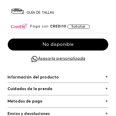
GUÍA DE TALLAS
Paga con
CREDI10
Solicitar
No disponible
Asesoría personalizada
Información del producto
Cuidados de la prenda
Métodos de pago
Tarjetas de crédito: Visa, Dinners, Master Card y
Envíos y devoluciones