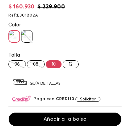
$
160
.
930
$
229
.
900
Ref
:
E301802A
Color
Talla
06
08
10
12
GUÍA DE TALLAS
Paga con
CREDI10
Solicitar
Añadir a la bolsa