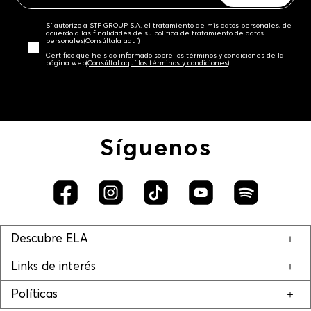
Sí autorizo a STF GROUP S.A. el tratamiento de mis datos personales, de
acuerdo a las finalidades de su política de tratamiento de datos
personales‎
(Consúltala aquí)
Certifico que he sido informado sobre los términos y condiciones de la
página web‎
(Consúltal aquí los términos y condiciones)
Síguenos
Descubre ELA
Links de interés
Políticas