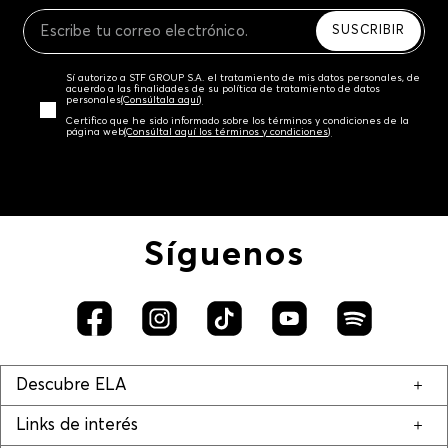
Recuerda que para el trámite del envío deberás
contactarte con un agente de servicio al cliente
SUSCRIBIR
quien te indicará los pasos a seguir y posteriormente
programará la recogida del producto en la dirección
Sí autorizo a STF GROUP S.A. el tratamiento de mis datos personales, de
acordada.
acuerdo a las finalidades de su política de tratamiento de datos
personales‎
(Consúltala aquí)
Certifico que he sido informado sobre los términos y condiciones de la
página web‎
(Consúltal aquí los términos y condiciones)
Síguenos
Descubre ELA
Links de interés