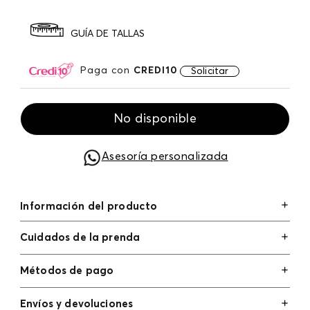
GUÍA DE TALLAS
Paga con
CREDI10
Solicitar
No disponible
Asesoría personalizada
Información del producto
Cuidados de la prenda
Métodos de pago
Tarjetas de crédito: Visa, Dinners, Master Card y
Envíos y devoluciones